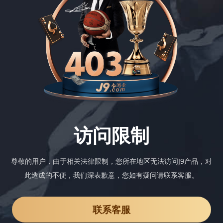
访问限制
尊敬的用户，由于相关法律限制，您所在地区无法访问J9产品，对
此造成的不便，我们深表歉意，您如有疑问请联系客服。
联系客服