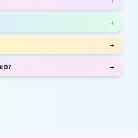
交线上申请，我们将提供详细授权方案。
网络或刷新页面，若持续卡顿可联系客服获取技术支持。
报名” 板块提交资料，或联系客服获取报名指引。
到货？
发货，偏远地区需加 1-2 个工作日，跨境订单约 7-15