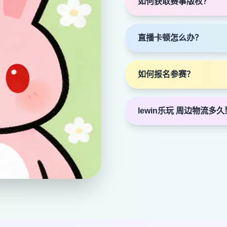
如何获取赛事版权？
请拨打版权合作热线或提
直播卡顿怎么办？
建议切换至 4G/5G 
如何报名参赛？
可通过我们官网 “赛事
lewin乐玩
周边物流多久
国内订单正常 48 小时内
天。