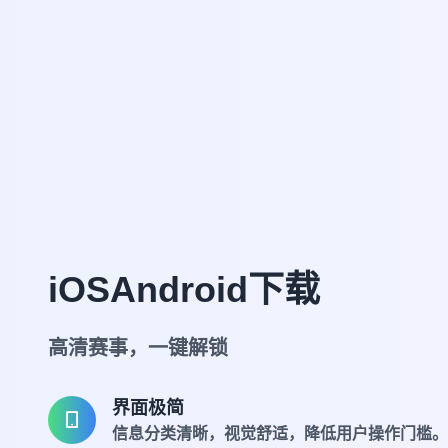
iOSAndroid下载
高清赛事，一键解锁
界面极简
信息分类清晰，视觉舒适，降低用户操作门槛。